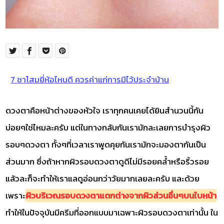
7 ชาโสมยี่ห้อไหนดี ควรค่าแก่การมีไว้ประจำบ้าน
ดวงตาคือหน้าต่างของหัวใจ เราทุกคนเคยได้ยินสำนวนนี้กัน
บ่อยๆใช่ไหมละครับ แต่ในทางกลับกันเรามักละเลยการบำรุงผิว
รอบๆดวงตา ทั้งๆที่เวลาเราพูดคุยกันเรามักจะมองตากันเป็น
ส่วนมาก ซึ่งถ้าหากผิวรอบดวงตาดูดีไม่มีรอยคล้ำหรือริ้วรอย
แล้วละก็จะทำให้เราแลดูอ่อนกว่าวัยมากเลยละครับ และด้วย
เพราะ
ผิวบริเวณรอบดวงตาแตกต่างจากผิวส่วนอื่นๆบนใบหน้า
ทำให้ในปัจจุบันมีครีมที่ออกแบบมาเฉพาะผิวรอบดวงตาเท่านั้น ใน