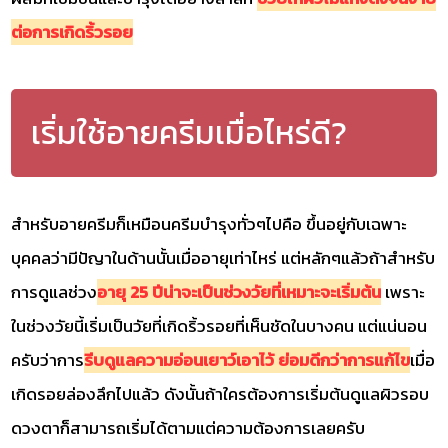
ต่อการเกิดริ้วรอย
เริ่มใช้อายครีมเมื่อไหร่ดี?
สำหรับอายครีมก็เหมือนครีมบำรุงทั่วๆไปคือ ขึ้นอยู่กับเฉพาะ
บุคคลว่ามีปัญาในด้านนั้นเมื่ออายุเท่าไหร่ แต่หลักๆแล้วถ้าสำหรับ
การดูแลช่วง
อายุ 25 ปีน่าจะเป็นช่วงวัยที่เหมาะจะเริ่มต้น
เพราะ
ในช่วงวัยนี้เริ่มเป็นวัยที่เกิดริ้วรอยที่เห็นชัดในบางคน แต่แน่นอน
ครับว่าการ
รีบดูแลความอ่อนเยาว์เอาไว้ ย่อมดีกว่าการแก้ไข
เมื่อ
เกิดรอยล่องลึกไปแล้ว ดังนั้นถ้าใครต้องการเริ่มต้นดูแลผิวรอบ
ดวงตาก็สามารถเริ่มได้ตามแต่ความต้องการเลยครับ