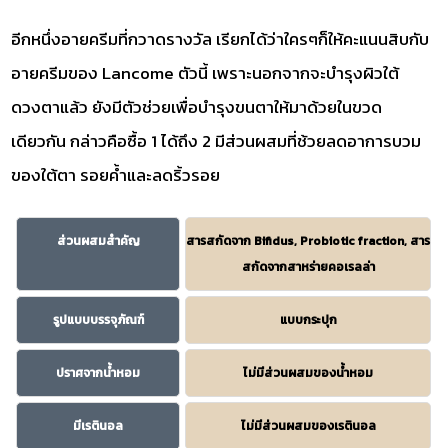
อีกหนึ่งอายครีมที่กวาดรางวัล เรียกได้ว่าใครๆก็ให้คะแนนสิบกับ
อายครีมของ Lancome ตัวนี้ เพราะนอกจากจะบำรุงผิวใต้
ดวงตาแล้ว ยังมีตัวช่วยเพื่อบำรุงขนตาให้มาด้วยในขวด
เดียวกัน กล่าวคือซื้อ 1 ได้ถึง 2 มีส่วนผสมที่ช้วยลดอาการบวม
ของใต้ตา รอยค้ำและลดริ้วรอย
ส่วนผสมสำคัญ
สารสกัดจาก Bifidus, Probiotic fraction, สาร
สกัดจากสาหร่ายคอเรลล่า
รูปแบบบรรจุภัณฑ์
แบบกระปุก
ปราศจากน้ำหอม
ไม่มีส่วนผสมของน้ำหอม
มีเรตินอล
ไม่มีส่วนผสมของเรตินอล