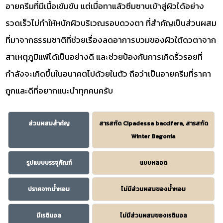
อายครีมที่มีเนื้อเข้มข้น แต่เมื่อทาแล้วซึมซาบเข้าสู่ผิวได้อย่าง
รวดเร็วไม่ทำให้หนักผิวบริเวณรอบดวงตา ที่สำคัญเป็นส่วนผสม
ที่มาจากธรรมชาติที่ช่วยเรื่องลดอาการบวมของผิวใต้ดวตาจาก
สาเหตุภูมิแพ้ได้เป็นอย่างดี และช่วยป้องกันการเกิดริ้วรอยที่
กำลังจะเกิดขึ้นในอนาคตไปด้วยในตัว ถือว่าเป็นอายครีมที่ราคา
ถูกและดีที่อยากแนะนำทุกคนครับ
ส่วนผสมสำคัญ
สารสกัด Cipadessa baccifera, สารสกัด
Winter Begonia
รูปแบบบรรจุภัณฑ์
แบบหลอด
ปราศจากน้ำหอม
ไม่มีส่วนผสมของน้ำหอม
มีเรตินอล
ไม่มีส่วนผสมของเรตินอล