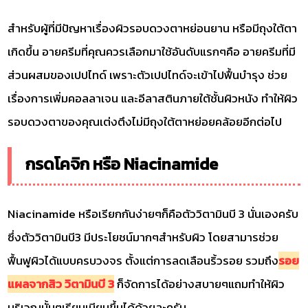
สำหรับผู้ที่มีปัญหาเรื่องผิวรอบดวงตาหย่อนยาน หรือมีถุงใต้ตา
เกิดขึ้น อายครีมที่คุณควรเลือกมาใช้อันดับแรกๆคือ อายครีมที่มี
ส่วนผสมของเปปไทด์ เพราะตัวเปปไทด์จะเข้าไปฟื้นบำรุง ช่วย
เรื่องการเพิ่มคอลลาเจน และอีลาสตินภายใต้ชั้นผิวหนัง ทำให้ผิว
รอบดวงตาของคุณเต่งตึงไม่มีถุงใต้ตาหย่อยคล้อยอีกต่อไป
กรดโคจิก หรือ Niacinamide
Niacinamide หรือเรียกกันง่ายๆก็คือตัววิตามินบี 3 นั่นเองครับ
ซึ่งตัววิตามินบี3 มีประโยชน์มากๆสำหรับผิว โดยสามารช่วย
ฟื้นฟูผิวได้แบบครบวงจร ตั้งแต่การลดเลือนริ้วรอย รวมถึง
รอย
แผลจากสิว วิตามินบี 3
ก็จัดการได้อย่างสบายๆแถมทำให้ผิว
บริเวณนั้นๆเรียบเนียนขึ้นได้ด้วยละครับ