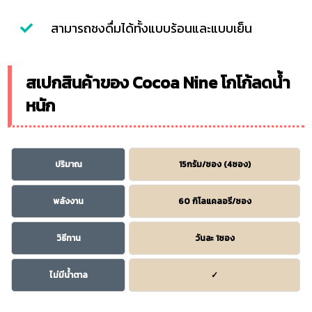
สามารถชงดื่มได้ทั้งแบบร้อนและแบบเย็น
สเปกสินค้าของ Cocoa Nine โกโก้ลดน้ำ
หนัก
ปริมาณ
15กรัม/ซอง (4ซอง)
พลังงาน
60 กิโลแคลอรี/ซอง
วิธีทาน
วันละ 1ซอง
ไม่มีน้ำตาล
✓