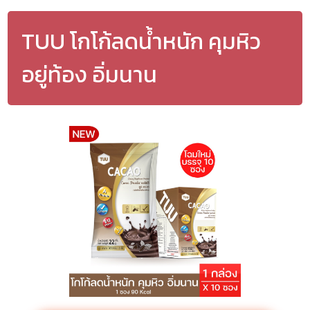
TUU โกโก้ลดน้ำหนัก คุมหิว
อยู่ท้อง อิ่มนาน