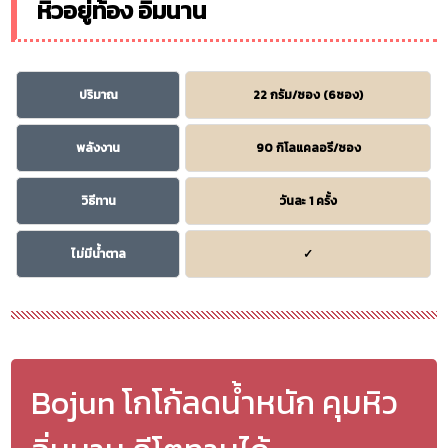
หิวอยู่ท้อง อิ่มนาน
ปริมาณ
22 กรัม/ซอง (6ซอง)
พลังงาน
90 กิโลแคลอรี/ซอง
วิธีทาน
วันละ 1 ครั้ง
ไม่มีน้ำตาล
✓
Bojun โกโก้ลดน้ำหนัก คุมหิว