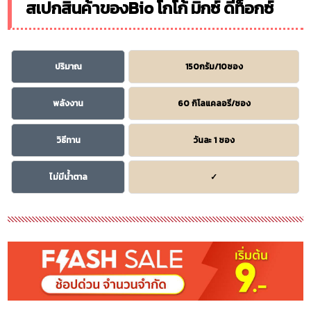
สเปกสินค้าของBio โกโก้ มิกซ์ ดีท็อกซ์
ปริมาณ
150กรัม/10ซอง
พลังงาน
60 กิโลแคลอรี/ซอง
วิธีทาน
วันละ 1 ซอง
ไม่มีน้ำตาล
✓