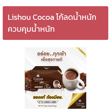
Lishou Cocoa โก้ลดน้ำหนัก
ควบคุมน้ำหนัก