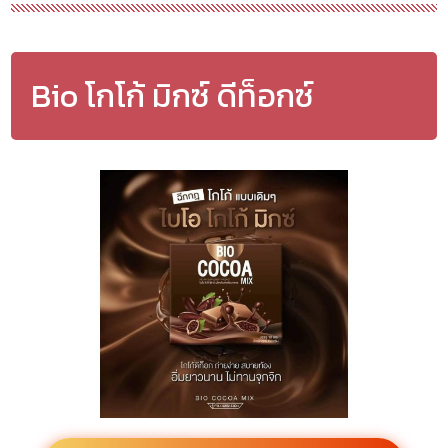
Bio โกโก้ มิกซ์ ดีท็อกซ์