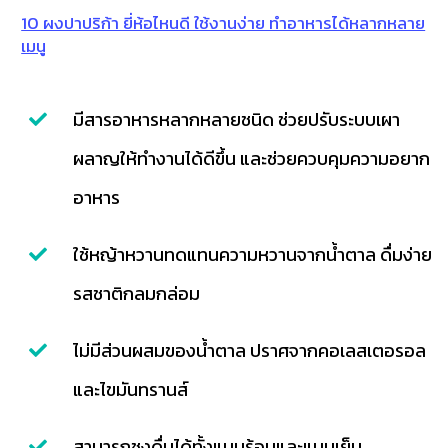
10 ผงปาปริก้า ยี่ห้อไหนดี ใช้งานง่าย ทำอาหารได้หลากหลาย
เมนู
มีสารอาหารหลากหลายชนิด ช่วยปรับระบบเผา
ผลาญให้ทำงานได้ดีขึ้น และช่วยควบคุมความอยาก
อาหาร
ใช้หญ้าหวานทดแทนความหวานจากน้ำตาล ดื่มง่าย
รสชาติกลมกล่อม
ไม่มีส่วนผสมของน้ำตาล ปราศจากคอเลสเตอรอล
และไขมันทรานส์
สามารถชงดื่มได้ทั้งแบบร้อนและแบบเย็น