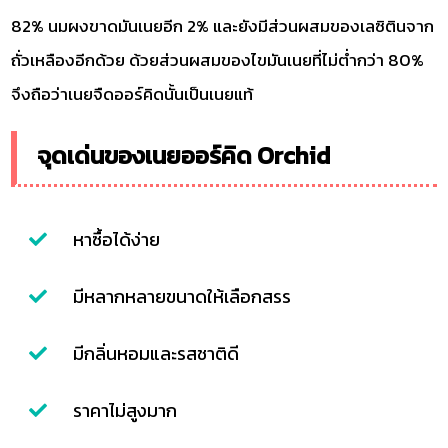
82% นมผงขาดมันเนยอีก 2% และยังมีส่วนผสมของเลซิตินจาก
ถั่วเหลืองอีกด้วย ด้วยส่วนผสมของไขมันเนยที่ไม่ต่ำกว่า 80%
จึงถือว่าเนยจืดออร์คิดนั้นเป็นเนยแท้
จุดเด่นของเนยออร์คิด Orchid
หาซื้อได้ง่าย
มีหลากหลายขนาดให้เลือกสรร
มีกลิ่นหอมและรสชาติดี
ราคาไม่สูงมาก