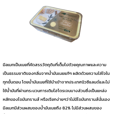
มีลเมทเป็นเนยที่คัดสรรวัตถุดิบที่เต็มไปด้วยคุณภาพและความ
เป็นธรรมชาติของกลิ่นจากน้ำมันเนยแท้ๆ ผลิตด้วยความใส่ใจใน
ทุกขั้นตอน โดยน้ำมันเนยที่ใช้นำเข้าจากประเทศนิวซีแลนด์และไม่
ใช้น้ำมันที่ผ่านกระบวนการเติมไฮโดรเจนบางส่วนซึ่งเป็นแหล่ง
หลักของไขมันทรานส์ หรือเรียกง่ายๆว่าไม่มีไขมันทรานส์นั่นเอง
มีลเมทมีส่วนผสมของน้ำมันเนยถึง 82% ไม่มีส่วนผสมของ