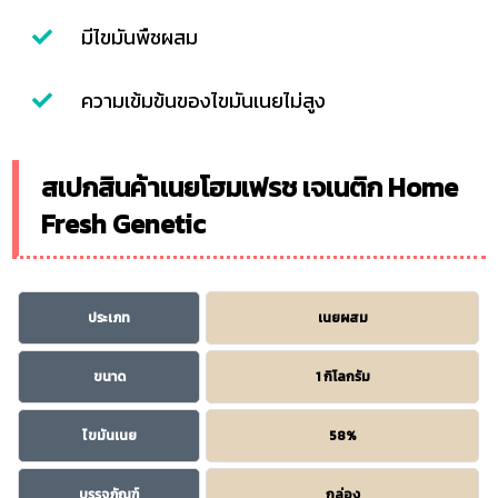
มีไขมันพืชผสม
ความเข้มข้นของไขมันเนยไม่สูง
สเปกสินค้าเนยโฮมเฟรช เจเนติก Home
Fresh Genetic
ประเภท
เนยผสม
ขนาด
1 กิโลกรัม
ไขมันเนย
58%
บรรจุภัณฑ์
กล่อง