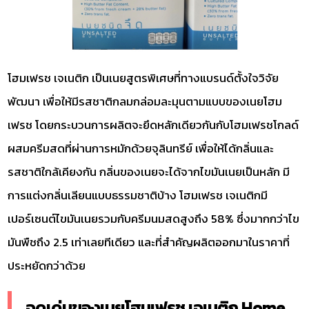
โฮมเฟรช เจเนติก เป็นเนยสูตรพิเศษที่ทางแบรนด์ตั้งใจวิจัย
พัฒนา เพื่อให้มีรสชาติกลมกล่อมละมุนตามแบบของเนยโฮม
เฟรช โดยกระบวนการผลิตจะยึดหลักเดียวกันกับโฮมเฟรชโกลด์
ผสมครีมสดที่ผ่านการหมักด้วยจุลินทรีย์ เพื่อให้ได้กลิ่นและ
รสชาติใกล้เคียงกัน กลิ่นของเนยจะได้จากไขมันเนยเป็นหลัก มี
การแต่งกลิ่นเลียนแบบธรรมชาติบ้าง โฮมเฟรช เจเนติกมี
เปอร์เซนต์ไขมันเนยรวมกับครีมนมสดสูงถึง 58% ซึ่งมากกว่าไข
มันพืชถึง 2.5 เท่าเลยทีเดียว และที่สำคัญผลิตออกมาในราคาที่
ประหยัดกว่าด้วย
จุดเด่นของเนยโฮมเฟรช เจเนติก Home