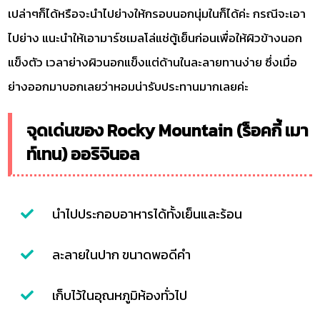
เปล่าๆก็ได้หรือจะนำไปย่างให้กรอบนอกนุ่มในก็ได้ค่ะ กรณีจะเอา
ไปย่าง แนะนำให้เอามาร์ชเมลโล่แช่ตู้เย็นก่อนเพื่อให้ผิวข้างนอก
แข็งตัว เวลาย่างผิวนอกแข็งแต่ด้านในละลายทานง่าย ซึ่งเมื่อ
ย่างออกมาบอกเลยว่าหอมน่ารับประทานมากเลยค่ะ
จุดเด่นของ Rocky Mountain (ร็อคกี้ เมา
ท์เทน) ออริจินอล
นำไปประกอบอาหารได้ทั้งเย็นและร้อน
ละลายในปาก ขนาดพอดีคำ
เก็บไว้ในอุณหภูมิห้องทั่วไป