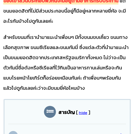
ของเขาส่วนประกอบพวกนี้จะมีอยู่ตามอาหารที่รับประทาน
แต่
ขนมยอดฮิตที่ไม่มีส่วนประกอบนี้อยู่ก็มีอยู่หลากหลายยี่ห้อ จะมี
อะไรกันบ้างไปดูกันเลยค่ะ
สำหรับขนมที่เรานำมาแนะนำเพื่อนๆ มีทั้งขนมขบเคี้ยว ขนมทาง
เลือกสุขภาพ ขนมซีเรียลและขนมกัมมี่ ซึ่งแต่ละตัวที่นำมาแนะนำ
เป็นขนมยอดฮิตจากประเทศสหรัฐอเมริกาทั้งหมด ไม่ว่าจะเป็น
ตัวกัมมี่ชื่อดังหรือซีเรียลที่ไว้กินเป็นอาหารทานเล่นหรือจะกิน
แบบโรยหน้าโยเกิร์ตก็อร่อยเหมือนกันค่ะ ถ้าเพื่อนๆพร้อมกัน
แล้วไปดูกันเลยค่ะว่าจะมีขนมยี่ห้อไหนบ้าง
สารบัญ
[
]
hide