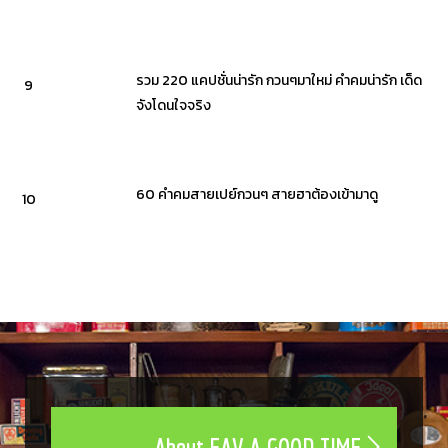
รวม 220 แคปชั่นน่ารัก กวนๆมาใหม่ คำคมน่ารัก เด็ด
9
จังโดนใจจริง
60 คำคมสายเปย์กวนๆ สายฮาต้องเข้ามาดู
10
About FAV A GOOD TIME