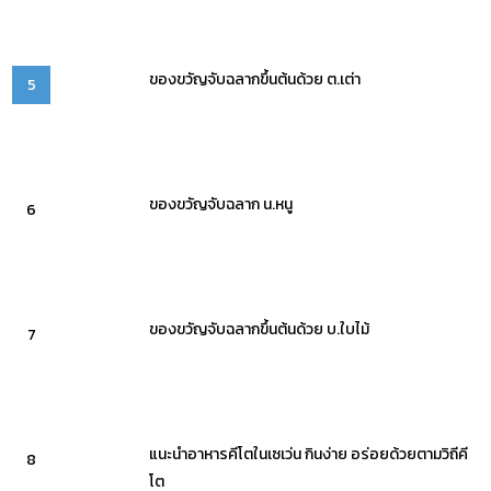
ของขวัญจับฉลากขึ้นต้นด้วย ต.เต่า
5
ของขวัญจับฉลาก น.หนู
6
ของขวัญจับฉลากขึ้นต้นด้วย บ.ใบไม้
7
แนะนำอาหารคีโตในเซเว่น กินง่าย อร่อยด้วยตามวิถีคี
8
โต