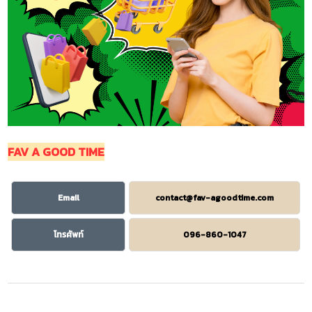
FAV A GOOD TIME
Email
contact@fav-agoodtime.com
โทรศัพท์
096-860-1047