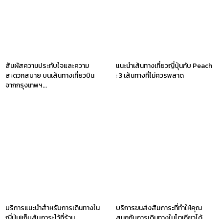
สัมผัสความประทับใจและความ
แนะนำเส้นทางเที่ยวญี่ปุ่นกับ Peach
สะดวกสบาย บนเส้นทางเที่ยวบิน
: 3 เส้นทางที่ไม่ควรพลาด
จากกรุงเทพฯ...
บริการแนะนำสำหรับการเดินทางใน
บริการขนส่งสัมภาระที่ทำให้คุณ
ญี่ปุ่น!เก็บสัมภาระไว้ที่ร้าน
สนุกกับการเดินทางในโตเกียวได้