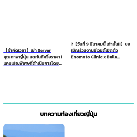
?【วันที่ 9 มีนาคมนี้ เท่านั้น!!】ขอ
【จำกัดเวลา】เช่า Server
เชิญร่วมงานอีเวนต์เปิดตัว
คุณภาพญี่ปุ่น ลดทันทีครึ่งราคา !
Enomoto Clinic x Belle
แคมเปญพิเศษที่ดำเนินการโดย
Beauty! ✨ ทั้งคุณฮารุปี้และคุณริ
Future Spirits (Thailand) !
นะ อิซึตะก็เข้าร่วมงานนี้ด้วยเช่น
กัน！
บทความท่องเที่ยวญี่ปุ่น