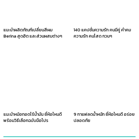
แนะนำผลิตภัณฑ์เปลี่ยนสีผม
140 แคปชั่นความรัก คนมีคู่ คำคม
Berina สุดฮิต และส่วนผสมต่างๆ
ความรัก คนโสด กวนๆ
แนะนำหม้อทอดไร้น้ำมัน ยี่ห้อไหนดี
9 กาแฟลดน้ำหนัก ยี่ห้อไหนดี อร่อย
พร้อมวิธีเลือกฉบับมือโปร
ปลอดภัย