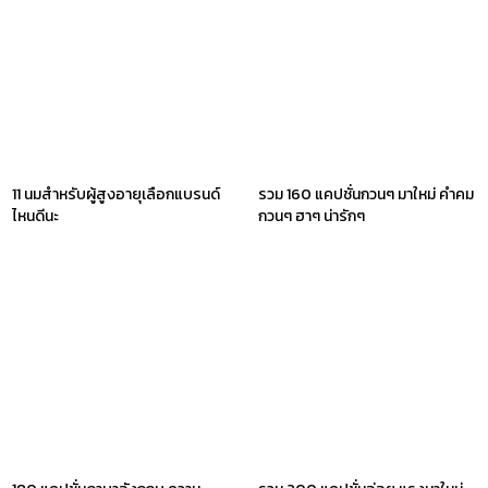
11 นมสำหรับผู้สูงอายุเลือกแบรนด์
รวม 160 แคปชั่นกวนๆ มาใหม่ คําคม
ไหนดีนะ
กวนๆ ฮาๆ น่ารักๆ