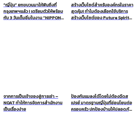
“ญี่ปุ่น” ยกขบวนมาให้ฟินถึงที่
สร้างเว็บไซต์สำหรับองค์กรในราคา
กรุงเทพฯแล้ว ! เตรียมตัวให้พร้อม
สุดคุ้ม! ทำไมต้องเลือกใช้บริการ
กับ 3 วันเต็มอิ่มในงาน “NIPPON
สร้างเว็บไซต์ของ Future Spirits
HAKU BANGKOK 2025” ที่จะพา
(Thailand) ?
คุณไปสัมผัสประสบการณ์ญี่ปุ่น
แบบครบรส ทั้งเรื่องอาหารอร่อยๆ
การท่องเที่ยว ช้อปปิ้งเครื่องสำอาง
หรือแม้แต่โอกาสดีๆ ในการหางาน
!
จากการเป็นเจ้าของสู่การเช่า –
ป้องกันแมลงได้โดยไม่ต้องฉีดส
NOAT ทำให้การจัดการสำนักงาน
เปรย์ มาตรฐานญี่ปุ่นที่อ่อนโยนต่อ
เป็นเรื่องง่าย
ครอบครัว ปกป้องบ้านให้ปลอดภัย
จากแมลงด้วย KINCHO