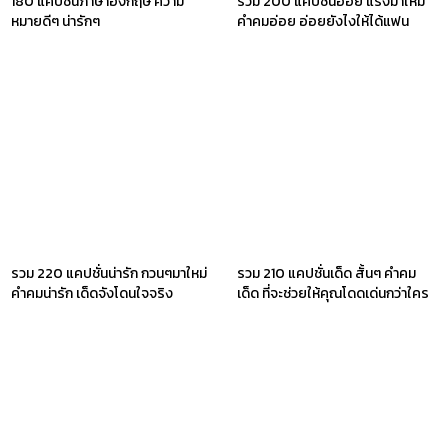
180 แคปชั่นภาษาอังกฤษ ความ
รวม 200 แคปชั่นอ่อย แรงมาใหม่
หมายดีๆ น่ารักๆ
คำคมอ่อย อ่อยยังไงให้ได้แฟน
รวม 220 แคปชั่นน่ารัก กวนๆมาใหม่
รวม 210 แคปชั่นเด็ด สั้นๆ คำคม
คำคมน่ารัก เด็ดจังโดนใจจริง
เด็ด ที่จะช่วยให้คุณโดดเด่นกว่าใคร