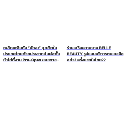
เพลิดเพลินกับ “มัทฉะ” สุดฮิตใน
ร้านเสริมความงาม BELLE
ประเทศไทยด้วยประสาทสัมผัสทั้ง
BEAUTY รูปแบบบริการตนเองคือ
ห้าได้ที่งาน Pre-Open ของทาง
อะไร? ครั้งแรกในไทย??
ร้าน NOAN!