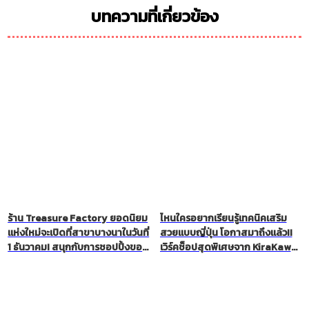
บทความที่เกี่ยวข้อง
ร้าน Treasure Factory ยอดนิยม
ไหนใครอยากเรียนรู้เทคนิคเสริม
แห่งใหม่จะเปิดที่สาขาบางนาในวันที่
สวยแบบญี่ปุ่น โอกาสมาถึงแล้ว!!
1 ธันวาคม! สนุกกับการชอปปิ้งของ
เวิร์คช็อปสุดพิเศษจาก KiraKawa
รียูสที่ให้ความรู้สึกเหมือนกับการ
Luluca School
ตามล่าหาสมบัติ