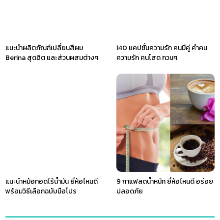
แนะนำผลิตภัณฑ์เปลี่ยนสีผม
140 แคปชั่นความรัก คนมีคู่ คำคม
Berina สุดฮิต และส่วนผสมต่างๆ
ความรัก คนโสด กวนๆ
แนะนำหม้อทอดไร้น้ำมัน ยี่ห้อไหนดี
9 กาแฟลดน้ำหนัก ยี่ห้อไหนดี อร่อย
พร้อมวิธีเลือกฉบับมือโปร
ปลอดภัย