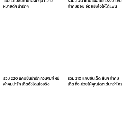
180 แคปชั่นภาษาอังกฤษ ความ
รวม 200 แคปชั่นอ่อย แรงมาใหม่
หมายดีๆ น่ารักๆ
คำคมอ่อย อ่อยยังไงให้ได้แฟน
รวม 220 แคปชั่นน่ารัก กวนๆมาใหม่
รวม 210 แคปชั่นเด็ด สั้นๆ คำคม
คำคมน่ารัก เด็ดจังโดนใจจริง
เด็ด ที่จะช่วยให้คุณโดดเด่นกว่าใคร