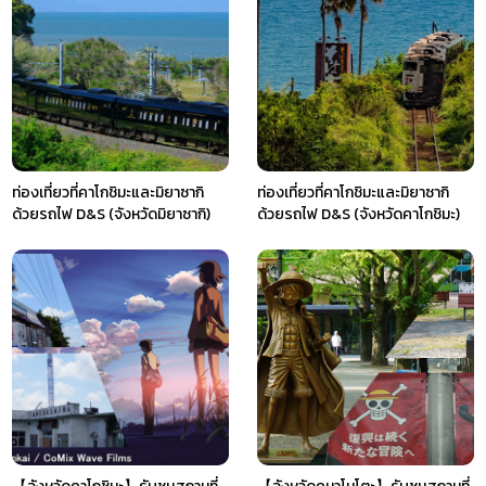
ท่องเที่ยวที่คาโกชิมะและมิยาซากิ
ท่องเที่ยวที่คาโกชิมะและมิยาซากิ
ด้วยรถไฟ D&S (จังหวัดมิยาซากิ)
ด้วยรถไฟ D&S (จังหวัดคาโกชิมะ)