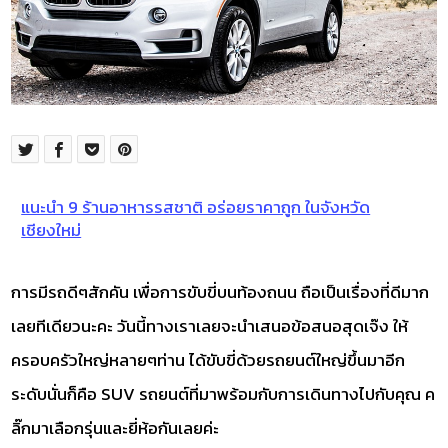
แนะนำ 9 ร้านอาหารรสชาติ อร่อยราคาถูก ในจังหวัด
เชียงใหม่
การมีรถดีๆสักคัน เพื่อการขับขี่บนท้องถนน ถือเป็นเรื่องที่ดีมาก
เลยทีเดียวนะคะ วันนี้ทางเราเลยจะนำเสนอข้อสนอสุดเจ๊ง ให้
ครอบครัวใหญ่หลายๆท่าน ได้ขับขี่ด้วยรถยนต์ใหญ่ขึ้นมาอีก
ระดับนั่นก็คือ SUV รถยนต์ที่มาพร้อมกับการเดินทางไปกับคุณ ค
ลิ๊กมาเลือกรุ่นและยี่ห้อกันเลยค่ะ