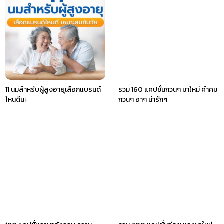
11 นมสำหรับผู้สูงอายุเลือกแบรนด์
รวม 160 แคปชั่นกวนๆ มาใหม่ คําคม
ไหนดีนะ
กวนๆ ฮาๆ น่ารักๆ