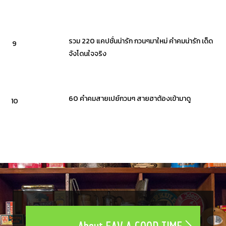
รวม 220 แคปชั่นน่ารัก กวนๆมาใหม่ คำคมน่ารัก เด็ด
9
จังโดนใจจริง
60 คำคมสายเปย์กวนๆ สายฮาต้องเข้ามาดู
10
About FAV A GOOD TIME