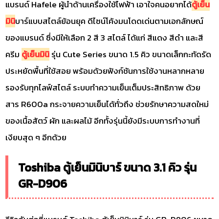
แบรนด์ Hafele ผู้นำด้านเครื่องใช้ไฟฟ้า เอาใจคนอยากได้
ตู้เย็น
มินิ
บาร์แบบสไตล์ย้อนยุค ดีไซน์โค้งมนโดดเด่นตามเอกลักษณ์
ของแบรนด์ ซึ่งมีให้เลือก 2 สี 3 สไตล์ ได้แก่ สีแดง สีดำ และสี
ครีม
ตู้เย็นมินิ
รุ่น Cute Series ขนาด 1.5 คิว ขนาดเล็กกะทัดรัด
ประหยัดพื้นที่ใช้สอย พร้อมด้วยฟังก์ชันการใช้งานหลากหลาย
รองรับทุกไลฟ์สไตล์ ระบบทำความเย็นเต็มประสิทธิภาพ ด้วย
สาร R600a กระจายความเย็นได้ทั่วถึง ช่วยรักษาความสดใหม่
ของเนื้อสัตว์ ผัก และผลไม้ อีกทั้งรุ่นนี้ยังมีระบบการทำงานที่
เงียบสุด ๆ อีกด้วย
Toshiba ตู้เย็นมินิบาร์ ขนาด 3.1 คิว รุ่น
GR-D906