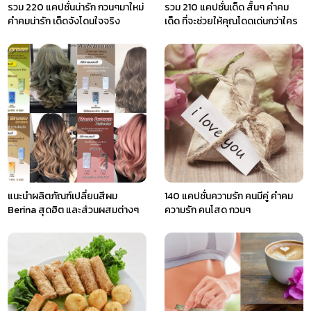
รวม 220 แคปชั่นน่ารัก กวนๆมาใหม่
รวม 210 แคปชั่นเด็ด สั้นๆ คำคม
คำคมน่ารัก เด็ดจังโดนใจจริง
เด็ด ที่จะช่วยให้คุณโดดเด่นกว่าใคร
แนะนำผลิตภัณฑ์เปลี่ยนสีผม
140 แคปชั่นความรัก คนมีคู่ คำคม
Berina สุดฮิต และส่วนผสมต่างๆ
ความรัก คนโสด กวนๆ