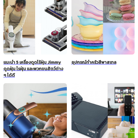
แนะนำ 5 เครื่องดูดไร้ฝุ่น Jimmy
อุปกรณ์ทำครัวสีพาสเทล
ดูดฝุ่น ไรฝุ่น และพวกขนสัตว์ต่าง
ๆ ได้ดี