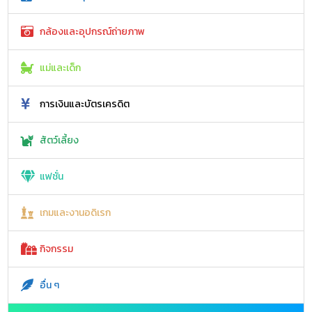
กล้องและอุปกรณ์ถ่ายภาพ
แม่และเด็ก
การเงินและบัตรเครดิต
สัตว์เลี้ยง
แฟชั่น
เกมและงานอดิเรก
กิจกรรม
อื่น ๆ