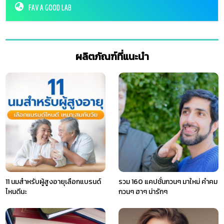
FAV A GOOD LAB
ผลิตภัณฑ์ที่แนะนำ
11 นมสำหรับผู้สูงอายุเลือกแบรนด์
รวม 160 แคปชั่นกวนๆ มาใหม่ คําคม
ไหนดีนะ
กวนๆ ฮาๆ น่ารักๆ