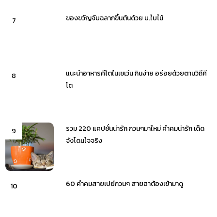
ของขวัญจับฉลากขึ้นต้นด้วย บ.ใบไม้
7
แนะนำอาหารคีโตในเซเว่น กินง่าย อร่อยด้วยตามวิถีคี
8
โต
รวม 220 แคปชั่นน่ารัก กวนๆมาใหม่ คำคมน่ารัก เด็ด
9
จังโดนใจจริง
60 คำคมสายเปย์กวนๆ สายฮาต้องเข้ามาดู
10