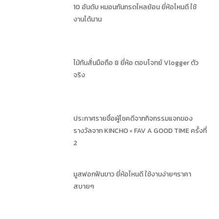
10 อันดับ หมอนกันกรดไหลย้อน ยี่ห้อไหนดี ใช้
งานได้นาน
ไม้กันสั่นมือถือ 8 ยี่ห้อ ตอบโจทย์ Vlogger ตัว
จริง
ประกาศรายชื่อผู้โชคดีจากกิจกรรมแจกของ
รางวัลจาก KINCHO × FAV A GOOD TIME ครั้งที่
2
มูสฟอกฟันขาว ยี่ห้อไหนดี ใช้งานง่ายๆราคา
สบายๆ