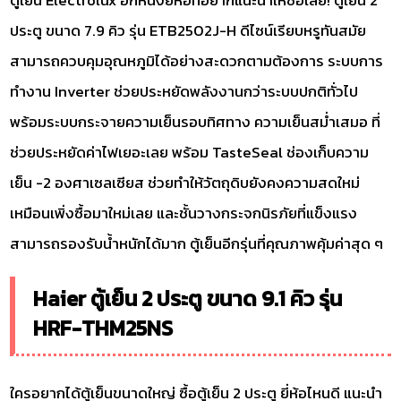
ตู้เย็น Electrolux อีกหนึ่งยี่ห้อที่อยากแนะนำให้ซื้อเลย! ตู้เย็น 2
ประตู ขนาด 7.9 คิว รุ่น ETB2502J-H ดีไซน์เรียบหรูทันสมัย
สามารถควบคุมอุณหภูมิได้อย่างสะดวกตามต้องการ ระบบการ
ทำงาน Inverter ช่วยประหยัดพลังงานกว่าระบบปกติทั่วไป
พร้อมระบบกระจายความเย็นรอบทิศทาง ความเย็นสม่ำเสมอ ที่
ช่วยประหยัดค่าไฟเยอะเลย พร้อม TasteSeal ช่องเก็บความ
เย็น -2 องศาเซลเซียส ช่วยทำให้วัตถุดิบยังคงความสดใหม่
เหมือนเพิ่งซื้อมาใหม่เลย และชั้นวางกระจกนิรภัยที่แข็งแรง
สามารถรองรับน้ำหนักได้มาก ตู้เย็นอีกรุ่นที่คุณภาพคุ้มค่าสุด ๆ
Haier ตู้เย็น 2 ประตู ขนาด 9.1 คิว รุ่น
HRF-THM25NS
ใครอยากได้ตู้เย็นขนาดใหญ่ ซื้อตู้เย็น 2 ประตู ยี่ห้อไหนดี แนะนำ