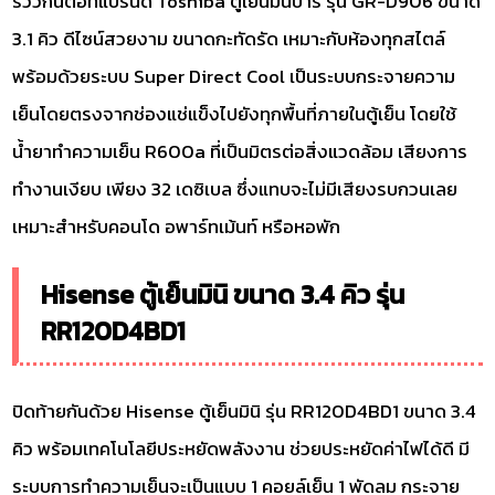
รีวิวกันต่อที่แบรนด์ Toshiba ตู้เย็นมินิบาร์ รุ่น GR-D906 ขนาด
3.1 คิว ดีไซน์สวยงาม ขนาดกะทัดรัด เหมาะกับห้องทุกสไตล์
พร้อมด้วยระบบ Super Direct Cool เป็นระบบกระจายความ
เย็นโดยตรงจากช่องแช่แข็งไปยังทุกพื้นที่ภายในตู้เย็น โดยใช้
น้ำยาทำความเย็น R600a ที่เป็นมิตรต่อสิ่งแวดล้อม เสียงการ
ทำงานเงียบ เพียง 32 เดซิเบล ซึ่งแทบจะไม่มีเสียงรบกวนเลย
เหมาะสำหรับคอนโด อพาร์ทเม้นท์ หรือหอพัก
Hisense ตู้เย็นมินิ ขนาด 3.4 คิว รุ่น
RR120D4BD1
ปิดท้ายกันด้วย Hisense ตู้เย็นมินิ รุ่น RR120D4BD1 ขนาด 3.4
คิว พร้อมเทคโนโลยีประหยัดพลังงาน ช่วยประหยัดค่าไฟได้ดี มี
ระบบการทำความเย็นจะเป็นแบบ 1 คอยล์เย็น 1 พัดลม กระจาย