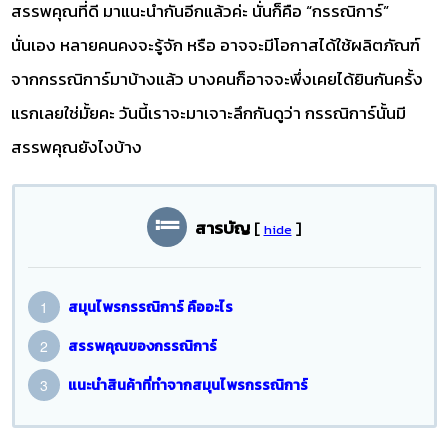
สรรพคุณที่ดี มาแนะนำกันอีกแล้วค่ะ นั่นก็คือ “กรรณิการ์”
นั่นเอง หลายคนคงจะรู้จัก หรือ อาจจะมีโอกาสได้ใช้ผลิตภัณฑ์
จากกรรณิการ์มาบ้างแล้ว บางคนก็อาจจะพึ่งเคยได้ยินกันครั้ง
แรกเลยใช่มั้ยคะ วันนี้เราจะมาเจาะลึกกันดูว่า กรรณิการ์นั้นมี
สรรพคุณยังไงบ้าง
สารบัญ
[
]
hide
สมุนไพรกรรณิการ์ คืออะไร
สรรพคุณของกรรณิการ์
แนะนำสินค้าที่ทำจากสมุนไพรกรรณิการ์