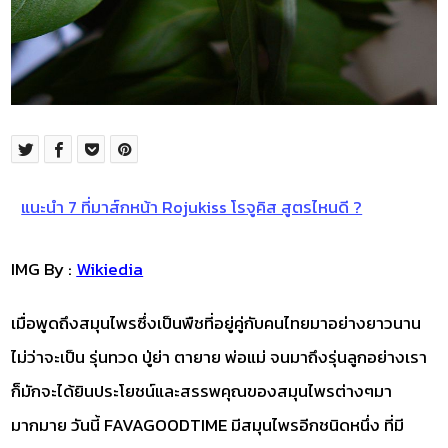
แนะนำ 7 ที่มาส์กหน้า Rojukiss โรจูคิส สูตรไหนดี ?
IMG By :
Wikiedia
เมื่อพูดถึงสมุนไพรซึ่งเป็นพืชที่อยู่คู่กับคนไทยมาอย่างยาวนาน
ไม่ว่าจะเป็น รุ่นทวด ปู่ย่า ตายาย พ่อแม่ จนมาถึงรุ่นลูกอย่างเรา
ก็มักจะได้ยินประโยชน์และสรรพคุณของสมุนไพรต่างๆมา
มากมาย วันนี้ FAVAGOODTIME มีสมุนไพรอีกชนิดหนึ่ง ที่มี