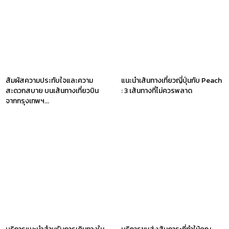
สัมผัสความประทับใจและความ
แนะนำเส้นทางเที่ยวญี่ปุ่นกับ Peach
สะดวกสบาย บนเส้นทางเที่ยวบิน
: 3 เส้นทางที่ไม่ควรพลาด
จากกรุงเทพฯ...