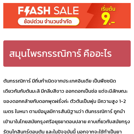
สมุนไพรกรรณิการ์ คืออะไร
ต้นกรรณิการ์ มีถิ่นกำเนิดจากประเทศอินเดีย เป็นพืชชนิด
เดียวกันกับต้นมะลิ มีกลีบสีขาว ออกดอกเป็นช่อ แต่จะมีลักษณะ
ของดอกคล้ายกับดอกพุดฝรั่งค่ะ ตัวต้นเป็นพุ่ม มีความสูง 1-2
เมตร ใบหนา ตามข้อมูลมีการสันนิฐานว่า ต้นกรรณิการ์ ถูกนำ
เข้ามาในไทยสมัยกรุงศรีอยุธยาตอนปลาย คาบเกี่ยวกับสมัยกรุง
รัตนโกสินทร์ตอนต้น และในปัจจุบันนี้ นอกจากจะใช้ทำเป็นยา