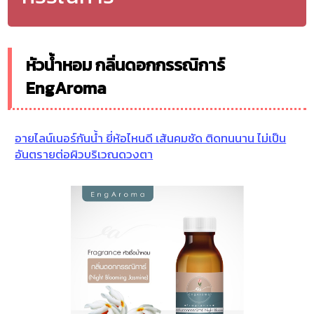
หัวน้ำหอม กลิ่นดอกกรรณิการ์
EngAroma
อายไลน์เนอร์กันน้ำ ยี่ห้อไหนดี เส้นคมชัด ติดทนนาน ไม่เป็น
อันตรายต่อผิวบริเวณดวงตา