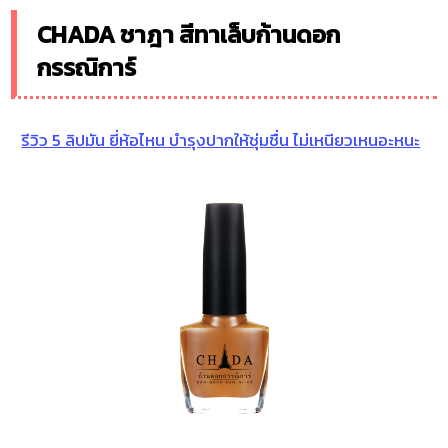
CHADA ชาฎา สีทาเล็บก้านดอก
กรรณิการ์
รีวิว 5 ลิปมัน ยี่ห้อไหน บำรุงปากให้ชุ่มชื่น ไม่เหนียวเหนอะหนะ