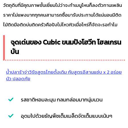
วัตถุดิบที่มีคุณภาพชั้นเยี่ยมไม่ว่าจะทำเมนูไหนก็ลงตัวทานเพลิน
ราคาไม่แพงมากทุกคนสามารถซื้อมารับประทานได้แน่นอนมีติด
ไม้ติดมือติดบ่นติดครัวคือปังไม่ไหวหิวเมื่อไหร่ก็จัดจะรอทำไม
จุดเด่นของ Cubic ขนมปังโฮวีท โฮลเกรน
บัน
น้ำปลาร้าจ่าวิรัชสูตรไทยดั้งเดิม กับสูตรอีสานแซ่บ x 2 อร่อย
นัว ปลอดภัย
รสชาติหอมละมุน กลมกล่อมมากนุ่มนวน
อุดมไปด้วยธัญพืชเต็มเมล็ดจัดเต็มแบบเน้นๆ