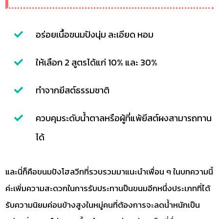
อร่อยเนื้อขนมปังนุ่ม ละเอียด หอม
ให้เลือก 2 สูตรได้แก่ 10% และ 30%
ทำจากยีสต์ธรรมชาติ
ควบคุมระดับน้ำตาลหรือผู้ที่แพ้ยีสต์ผงสามารถทาน
ได้
และนี่ก็คือขนมปังโฮลวีทที่รวบรวมมาแนะนำเพื่อน ๆ ในบทความนี้
ค่ะเพิ่มความสะดวกในการรับประทานป็นขนมอีกหนึ่งประเภทที่ได้
รับความนิยมค่อนข้างสูงในหมู่คนที่ต้องการจะลดน้ำหนักเป็น