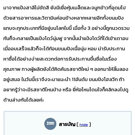
มาจากแป้งสาลีไม่ขัดสี ยังมีเยื่อหุ้มเมล็ดและจมูกข้าวที่อุดมไป
ด้วยสารอาหารและวิตามินค่อนข้างหลากหลายอีกทั้งขนมปัง
แทบจะทุกประเภทที่มีอยู่บนโลกใบนี้ เมื่อทั้ง 3 อย่างนี้ถูกนวดรวม
กันก็จะกลายเป็นแป้งโดว์นุ่มฟู จากนั้นนำแป้งโดว์ที่ได้เข้าเตาอบ
เมื่ออบเสร็จแล้วก็จะได้ก้อนขนมปังเนื้อนุ่ม หอม น่ารับประทาน
หาซื้อได้อย่างง่ายสะดวกต่อการรับประทานขึ้นชื่อในเรื่อง
คุณภาพ ทางผู้ผลิตยังได้คิดค้นรสชาติใหม่ ๆ ออกมาให้ลิ้มลอง
อยู่เสมอ ในวันนี้เราจึงจะมาแนะนำ 11อันดับ ขนมปังโฮลวีท ถ้า
อยากรู้ว่าจะมีรสชาติไหนบ้าง หรือ ยี่ห้อไหนโดนใจก็คลิกลงไปดู
ด้านล่างกันได้เลยค่ะ
สารบัญ
[
]
hide