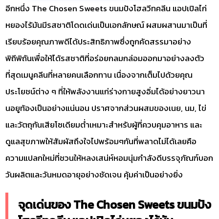
อีกหนึ่ง The Chosen Sweets ขนมปังโฮลวีทคลีน แอปเปิลไก่
หยองไร้มันมีรสชาติโดดเด่นเป็นเอกลักษณ์ ผสมผสานมาเป็นที่
เรียบร้อยคุณภาพดีได้ประสิทธิภาพซึ่งถูกคัดสรรมาอย่าง
พิถีพิถันเพื่อให้ได้รสชาติที่อร่อยกลมกล่อมออกมาอย่างลงตัว
ที่สุดเมนูคลีนที่หลายคนเลือกทาน เนื่องจากเต็มไปด้วยคุณ
ประโยชน์ต่าง ๆ ที่ให้พลังงานแก่ร่างกายสูงอิ่มได้อย่างยาวนา
นอยูท้องเป็นอย่างแน่นอน ปราศจากส่วนผสมของเนย, นม, ไข่
และวัตถุกันเสียโซเดียมต่ำเหมาะสำหรับผู้ที่ควบคุมอาหาร และ
ดูแลสุขภาพให้สัมผัสถึงใจไปพร้อมๆกันที่พลาดไม่ได้เลยคือ
ความแปลกใหม่ที่ชวนให้หลงเสน่ห์หอมนุ่มกำลังดีบรรจุภัณฑ์บอก
วันผลิตและวันหมดอายุอย่างชัดเจน คุ้มค่าเป็นอย่างยิ่ง
จุดเด่นของ The Chosen Sweets ขนมปัง