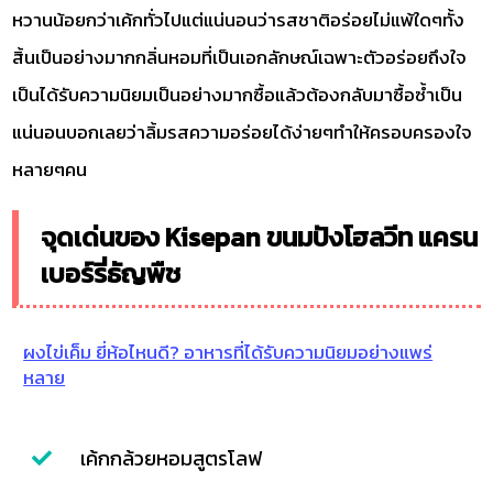
หวานน้อยกว่าเค้กทั่วไปแต่แน่นอนว่ารสชาติอร่อยไม่แพ้ใดๆทั้ง
สิ้นเป็นอย่างมากกลิ่นหอมที่เป็นเอกลักษณ์เฉพาะตัวอร่อยถึงใจ
เป็นได้รับความนิยมเป็นอย่างมากซื้อแล้วต้องกลับมาซื้อซ้ำเป็น
แน่นอนบอกเลยว่าลิ้มรสความอร่อยได้ง่ายๆทำให้ครอบครองใจ
หลายๆคน
จุดเด่นของ Kisepan ขนมปังโฮลวีท แครน
เบอร์รี่ธัญพืช
ผงไข่เค็ม ยี่ห้อไหนดี? อาหารที่ได้รับความนิยมอย่างแพร่
หลาย
เค้กกล้วยหอมสูตรโลฟ