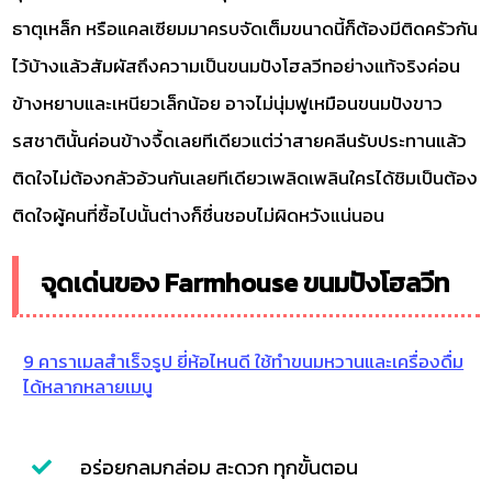
ธาตุเหล็ก หรือแคลเซียมมาครบจัดเต็มขนาดนี้ก็ต้องมีติดครัวกัน
ไว้บ้างแล้วสัมผัสถึงความเป็นขนมปังโฮลวีทอย่างแท้จริงค่อน
ข้างหยาบและเหนียวเล็กน้อย อาจไม่นุ่มฟูเหมือนขนมปังขาว
รสชาตินั้นค่อนข้างจื้ดเลยทีเดียวแต่ว่าสายคลีนรับประทานแล้ว
ติดใจไม่ต้องกลัวอ้วนกันเลยทีเดียวเพลิดเพลินใครได้ชิมเป็นต้อง
ติดใจผู้คนที่ซื้อไปนั้นต่างก็ชื่นชอบไม่ผิดหวังแน่นอน
จุดเด่นของ Farmhouse ขนมปังโฮลวีท
9 คาราเมลสำเร็จรูป ยี่ห้อไหนดี ใช้ทำขนมหวานและเครื่องดื่ม
ได้หลากหลายเมนู
อร่อยกลมกล่อม สะดวก ทุกขั้นตอน