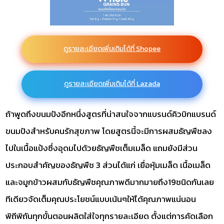
ดูรายละเอียดเพิ่มเติมได้ที่ Shopee
ดูรายละเอียดเพิ่มเติมได้ที่ Lazada
ถ้าพูดถึงขนมปังอีกหนึ่งสูตรที่น่าสนใจจากแบรนด์คิวบิกแบรนด์
ขนมปังสำหรับคนรักสุขภาพ โดยสูตรนี้จะมีการผสมธัญพืชลง
ไปในเนื้อแป้งซึ่งอุดมไปด้วยธัญพืชเต็มเมล็ด แถมยังมีส่วน
ประกอบสำคัญของธัญพืช 3 ส่วนได้แก่ เยื่อหุ้มเมล็ด เนื้อเมล็ด
และจมูกข้าวผสมกับธัญพืชคุณภาพดีมากมายถึง19ชนิดกันเลย
ทีเดียวจัดเต็มคุณประโยชน์แบบเน้นๆให้ได้คุณภาพแน่นอน
พิถีพิถันทุกขั้นตอนผลิตใส่ใจทุกรายละเอียด ตั้งแต่การคัดเลือก