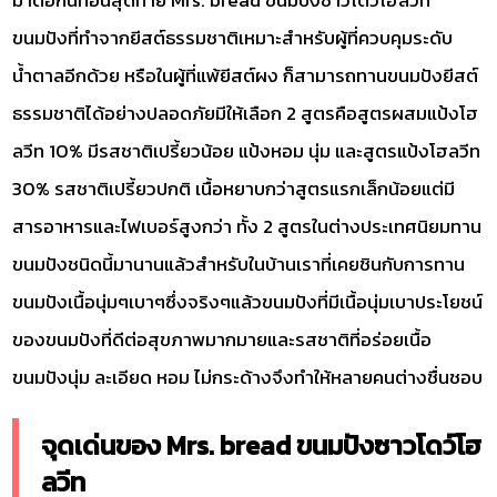
ขนมปังที่ทำจากยีสต์ธรรมชาติเหมาะสำหรับผู้ที่ควบคุมระดับ
น้ำตาลอีกด้วย หรือในผู้ที่แพ้ยีสต์ผง ก็สามารถทานขนมปังยีสต์
ธรรมชาติได้อย่างปลอดภัยมีให้เลือก 2 สูตรคือสูตรผสมแป้งโฮ
ลวีท 10% มีรสชาติเปรี้ยวน้อย แป้งหอม นุ่ม และสูตรแป้งโฮลวีท
30% รสชาติเปรี้ยวปกติ เนื้อหยาบกว่าสูตรแรกเล็กน้อยแต่มี
สารอาหารและไฟเบอร์สูงกว่า ทั้ง 2 สูตรในต่างประเทศนิยมทาน
ขนมปังชนิดนี้มานานแล้วสำหรับในบ้านเราที่เคยชินกับการทาน
ขนมปังเนื้อนุ่มๆเบาๆซึ่งจริงๆแล้วขนมปังที่มีเนื้อนุ่มเบาประโยชน์
ของขนมปังที่ดีต่อสุขภาพมากมายและรสชาติที่อร่อยเนื้อ
ขนมปังนุ่ม ละเอียด หอม ไม่กระด้างจึงทำให้หลายคนต่างชื่นชอบ
จุดเด่นของ Mrs. bread ขนมปังซาวโดว์โฮ
ลวีท