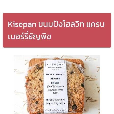
Kisepan ขนมปังโฮลวีท แครน
เบอร์รี่ธัญพืช