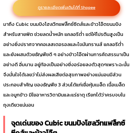
ดูรายละเอียดเพิ่มเติมได้ที่ Shopee
มาถึง Cubic ขนมปังโฮลวีทแฟล็กซ์ซีดส์และข้าวโอ๊ตขนมปัง
สำหรับสายฟิต ช่วยลดน้ำหนัก แคลอรีต่ำ แต่ให้โปรตีนสูงเป็น
อย่างยิ่งปราศจากคอเลสเตอรอลและไขมันทรานส์ แคลอรีต่ำ
และยังผสมด้วยธัญพืชดี ๆ อย่างข้าวโอ๊ตผ่านการคัดสรรมาเป็น
อย่างดี อิ่มนาน อยู่ท้องเป็นอย่างยิ่งอร่อยลงตัวสุดๆเพราะฉะนั้น
จึงมั่นใจได้เลยว่าไม่ส่งผลเสียต่อสุขภาพอย่างแน่นอนมีส่วน
ประกอบสำคัญ ของธัญพืช 3 ส่วนได้แก่เยื่อหุ้มเมล็ด เนื้อเมล็ด
และจมูกข้าว มีใยอาหารวิตามินและแร่ธาตุ เรียกได้ว่าครบจบใน
ถุงเดียวแน่นอน
จุดเด่นของ Cubic ขนมปังโฮลวีทแฟล็กซ์
ซีดส์และข้าวโอ๊ต