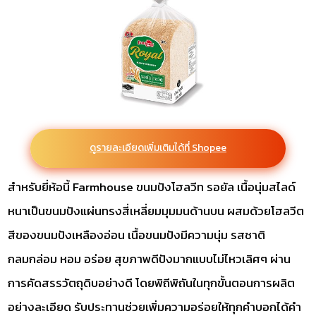
ดูรายละเอียดเพิ่มเติมได้ที่ Shopee
สำหรับยี่ห้อนี้ Farmhouse ขนมปังโฮลวีท รอยัล เนื้อนุ่มสไลด์
หนาเป็นขนมปังแผ่นทรงสี่เหลี่ยมมุมมนด้านบน ผสมด้วยโฮลวีต
สีของขนมปังเหลืองอ่อน เนื้อขนมปังมีความนุ่ม รสชาติ
กลมกล่อม หอม อร่อย สุขภาพดีปังมากแบบไม่ไหวเลิศๆ ผ่าน
การคัดสรรวัตถุดิบอย่างดี โดยพิถีพิถันในทุกขั้นตอนการผลิต
อย่างละเอียด รับประทานช่วยเพิ่มความอร่อยให้ทุกคำบอกได้คำ