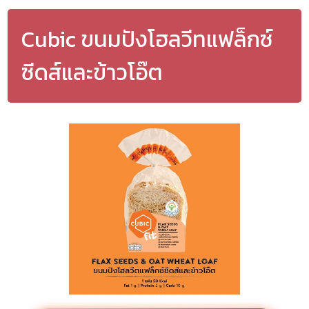
Cubic ขนมปังโฮลวีทแฟล็กซ์
ซีดส์และข้าวโอ๊ต