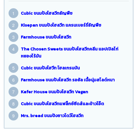
Cubic ขนมปังโฮลวีทธัญพืช
Kisepan ขนมปังโฮลวีท แครนเบอร์รี่ธัญพืช
Farmhouse ขนมปังโฮลวีท
The Chosen Sweets ขนมปังโฮลวีทคลีน แอปเปิลไก่
หยองไร้มัน
Cubic ขนมปังโฮวีท โฮลเกรนบัน
Farmhouse ขนมปังโฮลวีท รอยัล เนื้อนุ่มสไลด์หนา
Kafer House ขนมปังโฮลวีท Vegan
Cubic ขนมปังโฮลวีทแฟล็กซ์ซีดส์และข้าวโอ๊ต
Mrs. bread ขนมปังซาวโดว์โฮลวีท