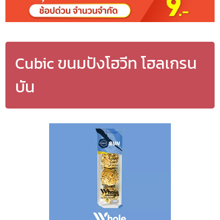
Cubic ขนมปังโฮวีท โฮลเกรน
บัน