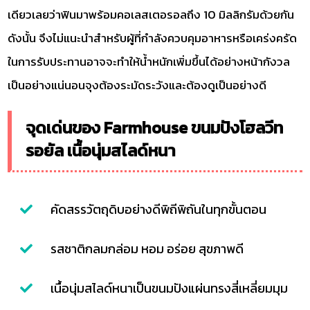
เดียวเลยว่าฟินมาพร้อมคอเลสเตอรอลถึง 10 มิลลิกรัมด้วยกัน
ดังนั้น จึงไม่แนะนำสำหรับผู้ที่กำลังควบคุมอาหารหรือเคร่งครัด
ในการรับประทานอาจจะทำให้น้ำหนักเพิ่มขึ้นได้อย่างหน้ากังวล
เป็นอย่างแน่นอนจุงต้องระมัดระวังและต้องดูเป็นอย่างดี
จุดเด่นของ Farmhouse ขนมปังโฮลวีท
รอยัล เนื้อนุ่มสไลด์หนา
คัดสรรวัตถุดิบอย่างดีพิถีพิถันในทุกขั้นตอน
รสชาติกลมกล่อม หอม อร่อย สุขภาพดี
เนื้อนุ่มสไลด์หนาเป็นขนมปังแผ่นทรงสี่เหลี่ยมมุม