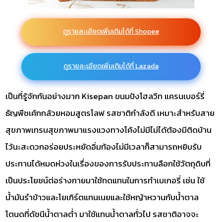
ดูรายละเอียดเพิ่มเติมได้ที่ Shopee
ดูรายละเอียดเพิ่มเติมได้ที่ Lazada
เป็นที่รู้จักกันอย่างมาก Kisepan ขนมปังโฮลวีท แครนเบอร์รี่
ธัญพืชเค้กกล้วยหอมสูตรโลฟ รสชาติกำลังดี เหมาะสำหรับสาย
สุขภาพเทรนสุขภาพมาแรงแวงทางโค้งไม่มีไม่ได้ต้องมีติดบ้าน
ไว้นะสะดวกอร่อยประหยัดอิ่มท้องไม่มีเวลาก็สามารถหยิบรับ
ประทานได้หมดห่วงในเรื่องของการรับประทานลือกใช้วัตถุดิบที่
เป็นประโยชน์ต่อร่างกายมาใช้ทดแทนในการทำเบเกอรี่ เช่น ใช้
น้ำมันรำข้าวและโยเกิร์ตแทนเนยและใช้หญ้าหวานกับน้ำตาล
โตนดที่ดัชนีน้ำตาลต่ำ มาใช้แทนน้ำตาลทั่วไป รสชาติอาจจะ