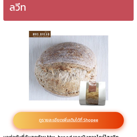
ลวีท
ดูรายละเอียดเพิ่มเติมได้ที่ Shopee
มาต่อกันที่อันสุดท้าย Mrs. bread ขนมปังซาวโดว์โฮลวีท