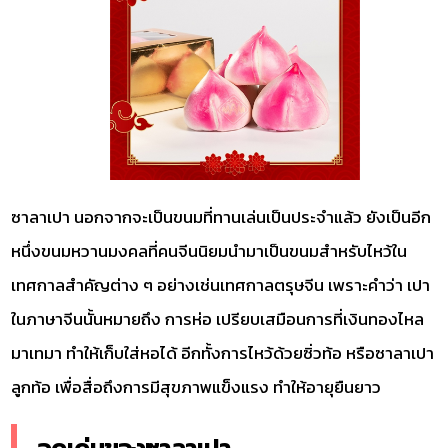
ซาลาเปา นอกจากจะเป็นขนมที่ทานเล่นเป็นประจำแล้ว ยังเป็นอีก
หนึ่งขนมหวานมงคลที่คนจีนนิยมนำมาเป็นขนมสำหรับไหว้ใน
เทศกาลสำคัญต่าง ๆ อย่างเช่นเทศกาลตรุษจีน เพราะคำว่า เปา
ในภาษาจีนนั้นหมายถึง การห่อ เปรียบเสมือนการที่เงินทองไหล
มาเทมา ทำให้เก็บใส่หอได้ อีกทั้งการไหว้ด้วยซิ่วท้อ หรือซาลาเปา
ลูกท้อ เพื่อสื่อถึงการมีสุขภาพแข็งแรง ทำให้อายุยืนยาว