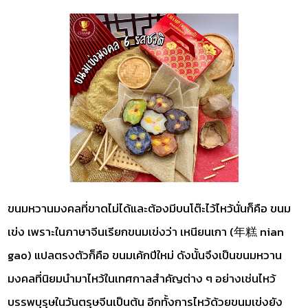
ขนมหวานมงคลที่ขาดไม่ได้และต้องมีบนโต๊ะไว้ไหว้นั่นก็คือ ขนม
เข่ง เพราะในภาษาจีนเรียกขนมเข่งว่า เหนียนเกา (年糕 nian
gao) แปลตรงตัวก็คือ ขนมเค้กปีใหม่ ดังนั้นจึงเป็นขนมหวาน
มงคลที่นิยมนำมาไหว้ในเทศกาลสำคัญต่าง ๆ อย่างเช่นไหว้
บรรพบุรุษในวันตรุษจีนเป็นต้น อีกทั้งการไหว้ด้วยขนมเข่งยัง