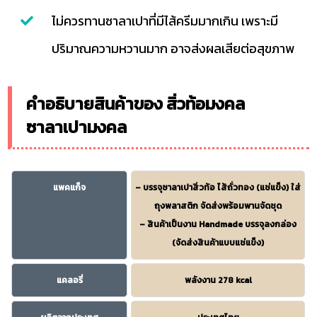
ไม่ควรทานซาลาเปาที่มีไส้ครีมมากเกิน เพราะมี
ปริมาณความหวานมาก อาจส่งผลเสียต่อสุขภาพ
คำอธิบายสินค้าของ สิ่วท้อมงคล
ซาลาเปามงคล
แพคแก็จ
– บรรจุซาลาเปาสิ่วท้อ ไส้ถั่วทอง (แช่แข็ง) ใส่
ถุงพลาสติก จัดส่งพร้อมพานจัดชุด
– สินค้าเป็นงาน Handmade บรรจุลงกล่อง
(จัดส่งสินค้าแบบแช่แข็ง)
แคลอรี่
พลังงาน 278 kcal