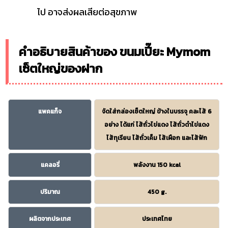
ไป อาจส่งผลเสียต่อสุขภาพ
คำอธิบายสินค้าของ ขนมเปี๊ยะ Mymom
เซ็ตใหญ่ของฝาก
แพคแก็จ
จัดใส่กล่องเซ็ตใหญ่ ข้างในบรรจุ คละไส้ 6
อย่าง ได้แก่ ไส้ถั่วไข่แดง ไส้ถั่วดำไข่แดง
ไส้ทุเรียน ไส้ถั่วเค็ม ไส้เผือก และไส้ฟัก
แคลอรี่
พลังงาน 150 kcal
ปริมาณ
450 g.
ผลิตจากประเทศ
ประเทศไทย