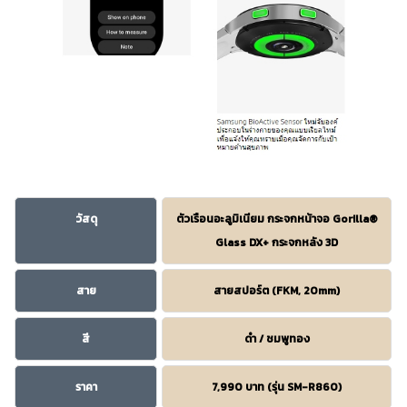
วัสดุ
ตัวเรือนอะลูมิเนียม กระจกหน้าจอ Gorilla®
Glass DX+ กระจกหลัง 3D
สาย
สายสปอร์ต (FKM, 20mm)
สี
ดำ / ชมพูทอง
ราคา
7,990 บาท (รุ่น SM-R860)