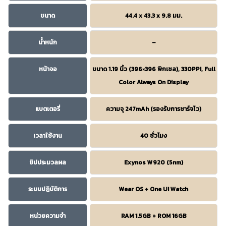
ขนาด
44.4 x 43.3 x 9.8 มม.
น้ำหนัก
–
หน้าจอ
ขนาด 1.19 นิ้ว (396×396 พิกเซล), 330PPI, Full
Color Always On Display
แบตเตอรี่
ความจุ 247mAh (รองรับการชาร์จไว)
เวลาใช้งาน
40 ชั่วโมง
ชิปประมวลผล
Exynos W920 (5nm)
ระบบปฏิบัติการ
Wear OS + One UI Watch
หน่วยความจำ
RAM 1.5GB + ROM 16GB