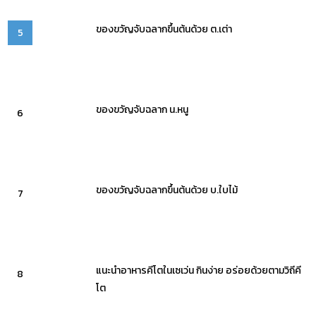
ของขวัญจับฉลากขึ้นต้นด้วย ต.เต่า
5
ของขวัญจับฉลาก น.หนู
6
ของขวัญจับฉลากขึ้นต้นด้วย บ.ใบไม้
7
แนะนำอาหารคีโตในเซเว่น กินง่าย อร่อยด้วยตามวิถีคี
8
โต