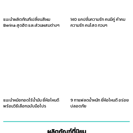
แนะนำผลิตภัณฑ์เปลี่ยนสีผม
140 แคปชั่นความรัก คนมีคู่ คำคม
Berina สุดฮิต และส่วนผสมต่างๆ
ความรัก คนโสด กวนๆ
แนะนำหม้อทอดไร้น้ำมัน ยี่ห้อไหนดี
9 กาแฟลดน้ำหนัก ยี่ห้อไหนดี อร่อย
พร้อมวิธีเลือกฉบับมือโปร
ปลอดภัย
ผลิตภัณฑ์ที่นิยม