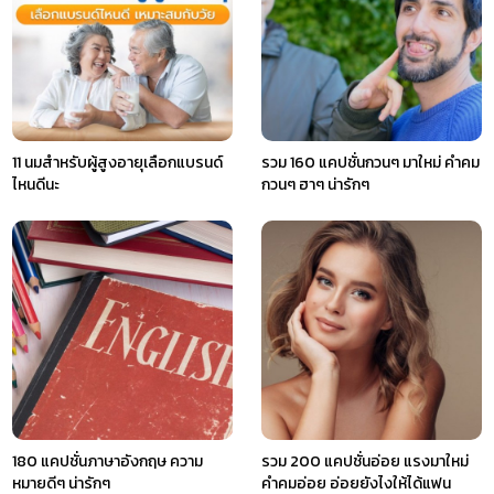
11 นมสำหรับผู้สูงอายุเลือกแบรนด์
รวม 160 แคปชั่นกวนๆ มาใหม่ คําคม
ไหนดีนะ
กวนๆ ฮาๆ น่ารักๆ
180 แคปชั่นภาษาอังกฤษ ความ
รวม 200 แคปชั่นอ่อย แรงมาใหม่
หมายดีๆ น่ารักๆ
คำคมอ่อย อ่อยยังไงให้ได้แฟน