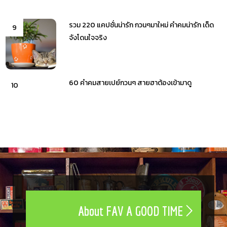
รวม 220 แคปชั่นน่ารัก กวนๆมาใหม่ คำคมน่ารัก เด็ด
9
จังโดนใจจริง
60 คำคมสายเปย์กวนๆ สายฮาต้องเข้ามาดู
10
About FAV A GOOD TIME