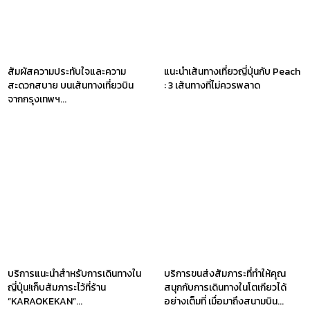
สัมผัสความประทับใจและความ
แนะนำเส้นทางเที่ยวญี่ปุ่นกับ Peach
สะดวกสบาย บนเส้นทางเที่ยวบิน
: 3 เส้นทางที่ไม่ควรพลาด
จากกรุงเทพฯ...
บริการแนะนำสำหรับการเดินทางใน
บริการขนส่งสัมภาระที่ทำให้คุณ
ญี่ปุ่น!เก็บสัมภาระไว้ที่ร้าน
สนุกกับการเดินทางในโตเกียวได้
”KARAOKEKAN”...
อย่างเต็มที่ เมื่อมาถึงสนามบิน...