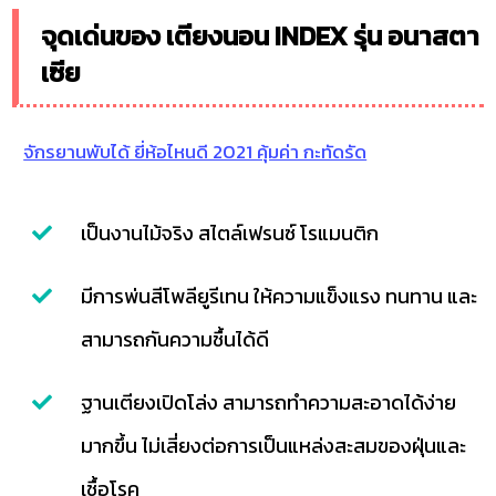
จุดเด่นของ เตียงนอน INDEX รุ่น อนาสตา
เซีย
จักรยานพับได้ ยี่ห้อไหนดี 2021 คุ้มค่า กะทัดรัด
เป็นงานไม้จริง สไตล์เฟรนซ์ โรแมนติก
มีการพ่นสีโพลียูรีเทน ให้ความแข็งแรง ทนทาน และ
สามารถกันความชื้นได้ดี
ฐานเตียงเปิดโล่ง สามารถทำความสะอาดได้ง่าย
มากขึ้น ไม่เสี่ยงต่อการเป็นแหล่งสะสมของฝุ่นและ
เชื้อโรค