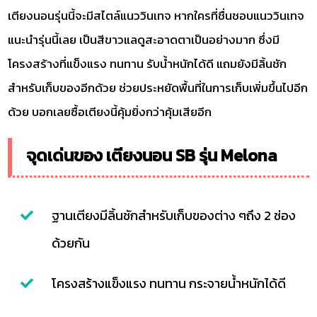
เตียงนอนรุ่นนี้จะมีสไตล์แนววินเทจ หากใครที่ชื่นชอบแนววินเทจ
แนะนำรุ่นนี้เลย เป็นสีขาวแลดูสะอาดตาเป็นอย่างมาก ซึ่งมี
โครงสร้างที่แข็งแรง ทนทาน รับน้ำหนักได้ดี แถมยังมีลิ้นชัก
สำหรับเก็บของอีกด้วย ช่วยประหยัดพื้นที่ในการเก็บเพิ่มขึ้นไปอีก
ด้วย บอกเลยซื้อเตียงนี้คุ้มยิ่งกว่าคุ้มเสียอีก
จุดเด่นของ เตียงนอน SB รุ่น Melona
ฐานเตียงมีลิ้นชักสำหรับเก็บของต่าง ๆถึง 2 ช่อง
ด้วยกัน
โครงสร้างแข็งแรง ทนทาน กระจายน้ำหนักได้ดี