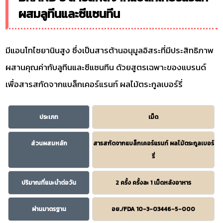
ผสมลูทีนและซีแซนทีน
มีแอนโทไซยานินสูง ซึ่งเป็นสารต้านอนุมูลอิสระที่มีประสิทธิภาพ
ผสานคุณค่ากับลูทีนและซีแซนทีน ด้วยสูตรเฉพาะของแบรนด์
เพื่อสารสกัดจากแบล็กเคอร์แรนท์ ผลไม้ตระกูลเบอร์รี่
ประเภท
เม็ด
ส่วนผสมหลัก
สารสกัดจากแบล็กเคอร์แรนท์ ผลไม้ตระกูลเบอร์
รี่
ปริมาณที่แนะนำต่อวัน
2 ครั้ง ครั้งละ 1 เม็ดหลังอาหาร
ผ่านมาตรฐาน
อย./FDA 10-3-03446-5-000