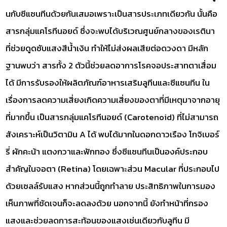
นกับซีแซนทีนด้วยกันเสมอเพราะเป็นสารประเภทเดียวกัน นั้นคือ
สารกลุ่มแคโรทีนอยด์ ซึ่งจะพบได้บริเวณศูนย์กลางของเรตินา
ที่ช่วยดูดซับแสงสีน้ำเงิน ทำให้ไม่ส่งผลเสียต่อดวงดา มีหลัก
ฐานพบว่า สารทั้ง 2 ตัวนี้ช่วยลดอาการโรคจอประสาทตาเสื่อม
ได้ มีการรับรองให้ผลิตภัณฑ์อาหารเสริมลูทีนและซีแซนทีน ใน
เรื่องการลดความเสี่ยงเกิดความเสี่ยงของตาที่มีเหตุมาจากอายุ
ที่มากขึ้น เป็นสารกลุ่มแคโรทีนอยด์ (Carotenoid) ที่ไม่สามารถ
สังเคราะห์เป็นวิตามิน A ได้ พบได้มากในดอกดาวเรือง โกจิเบอร์
รี่ ผักคะน้า แตงกวาและฟักทอง ซึ่งซีแซนทีนเป็นองค์ประกอบ
สำคัญในจอตา (Retina) โดยเฉพาะส่วน Macular ที่ประกอบไป
ด้วยเซลล์รับแสง หากส่วนนี้ถูกทำลาย ประสิทธิภาพในการมอง
เห็นภาพที่ชัดเจนก็จะลดลงด้วย นอกจากนี้ ยังทำหน้าที่กรอง
แสงและช่วยลดการสะท้อนของแสงเช่นเดียวกับลูทีน มี