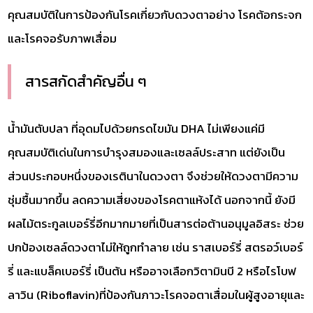
คุณสมบัติในการป้องกันโรคเกี่ยวกับดวงตาอย่าง โรคต้อกระจก
และโรคจอรับภาพเสื่อม
สารสกัดสำคัญอื่น ๆ
น้ำมันตับปลา ที่อุดมไปด้วยกรดไขมัน DHA ไม่เพียงแค่มี
คุณสมบัติเด่นในการบำรุงสมองและเซลล์ประสาท แต่ยังเป็น
ส่วนประกอบหนึ่งของเรตินาในดวงตา จึงช่วยให้ดวงตามีความ
ชุ่มชื้นมากขึ้น ลดความเสี่ยงของโรคตาแห้งได้ นอกจากนี้ ยังมี
ผลไม้ตระกูลเบอร์รี่อีกมากมายที่เป็นสารต่อต้านอนุมูลอิสระ ช่วย
ปกป้องเซลล์ดวงตาไม่ให้ถูกทำลาย เช่น ราสเบอร์รี่ สตรอว์เบอร์
รี่ และแบล็คเบอร์รี่ เป็นต้น หรืออาจเลือกวิตามินบี 2 หรือไรโบฟ
ลาวิน (Riboflavin)ที่ป้องกันภาวะโรคจอตาเสื่อมในผู้สูงอายุและ