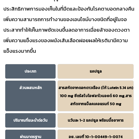
ประสิทธิภาพการมองเห็นในที่มืดและป้องกันโรคตาบอดกลางคืน
เพิ่มความสามารถการทำงานของเอนไซม์บางชนิดที่อยู่ในจอ
ประสาททำให้เห็นภาพชัดเจนขึ้นลดอาการเมื่อยล้าของดวงตา
เพิ่มความแข็งแรงของผนังเส้นเลือดฝอยผลให้เรตินามีความ
แข็งแรงมากขึ้น
ประเภท
แคปซูล
ส่วนผสมหลัก
สารสกัดจากดอกดาวเรือง (ให้ Lutein 5.14 มก)
100 mg ซีตรัสไบโอฟลาโวนอยด์ 60 mg,สาร
สกัดจากแบ็ลคเคอแรนท์ 50 mg
ปริมาณที่แนะนำต่อวัน
นวันละ 1-2 แคปซูล พร้อมมื้ออาหาร
ผ่านมาตรฐาน
อย. เลขที่ 10-1-00449-1-0074