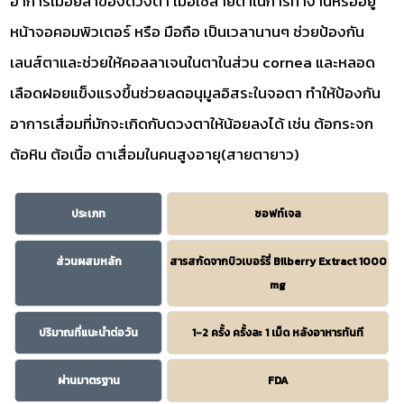
อาการเมื่อยล้าของดวงตา เมื่อใช้สายตาในการทำงานหรืออยู่
หน้าจอคอมพิวเตอร์ หรือ มือถือ เป็นเวลานานๆ ช่วยป้องกัน
เลนส์ตาและช่วยให้คอลลาเจนในตาในส่วน cornea และหลอด
เลือดฝอยแข็งแรงขึ้นช่วยลดอนุมูลอิสระในจอตา ทำให้ป้องกัน
อาการเสื่อมที่มักจะเกิดกับดวงตาให้น้อยลงได้ เช่น ต้อกระจก
ต้อหิน ต้อเนื้อ ตาเสื่อมในคนสูงอายุ(สายตายาว)
ประเภท
ซอฟท์เจล
ส่วนผสมหลัก
สารสกัดจากบิวเบอร์รี่ Bilberry Extract 1000
mg
ปริมาณที่แนะนำต่อวัน
1-2 ครั้ง ครั้งละ 1 เม็ด หลังอาหารทันที
ผ่านมาตรฐาน
FDA