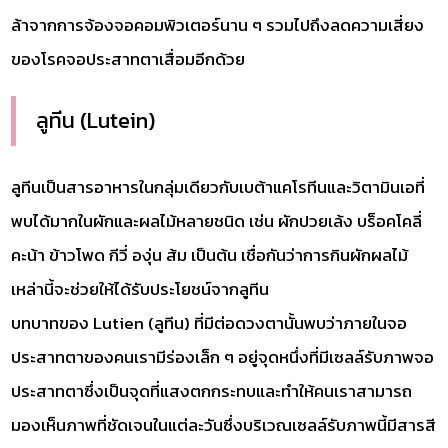
ล้าจากการจ้องจอคอมพิวเตอร์นาน ๆ รวมไปถึงลดความเสี่ยง
ของโรคจอประสาทตาเสื่อมอีกด้วย
ลูทีน (Lutein)
ลูทีนเป็นสารอาหารในกลุ่มเดียวกับเบต้าแคโรทีนและวิตามินเอที่
พบได้มากในผักและผลไม้หลายชนิด เช่น ผักปวยเล้ง บร็อคโคลี่
คะน้า ข้าวโพด กีวี่ องุ่น ส้ม เป็นต้น เชื่อกันว่าการกินผักผลไม้
เหล่านี้จะช่วยให้ได้รับประโยชน์จากลูทีน
บทบาทของ Lutien (ลูทีน) ที่มีต่อดวงตานั้นพบว่าภายในจอ
ประสาทตาของคนเรามีร่องเล็ก ๆ อยู่จุดหนึ่งที่มีเซลล์รับภาพจอ
ประสาทตาซึ่งเป็นจุดที่แสงตกกระทบและทำให้คนเราสามารถ
มองเห็นภาพที่ชัดเจนในแต่ละวันซึ่งบริเวณเซลล์รับภาพนี้มีสารสี