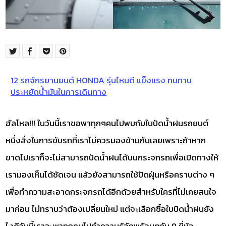
12 รถจักรยานยนต์ HONDA รุ่นไหนดี แข็งแรง ทนทาน
ประหยัดน้ำมันในการเดินทาง
ฮัลโหล!!! ในวันนี้เราขอพาทุกๆคนไปพบกับใบปัดน้ำฝนรถยนต์
หนึ่งสิ่งในการขับรถที่เราไม่ควรมองข้ามกันเลยเพราะถ้าหาก
ขาดไปเราก็จะไม่สามารถปัดน้ำฝนได้บนกระจกรถเพื่อเปิดทางให้
เรามองเห็นได้ชัดเจน แล้วยังสามารถใช้ปัดฝุ่นหรือคราบต่าง ๆ
เพื่อทำความสะอาดกระจกรถได้อีกด้วยสำหรับใครที่ไม่เคยสนใจ
มาก่อน ไม่ทราบว่าต้องเปลี่ยนใหม่ แต่จะเลือกซื้อใบปัดน้ำฝนยัง
ไงดีวันนี้เราจะพาทุกคนไปทำความรู้จักพร้อมๆกัน 9 ยี่ห้อ