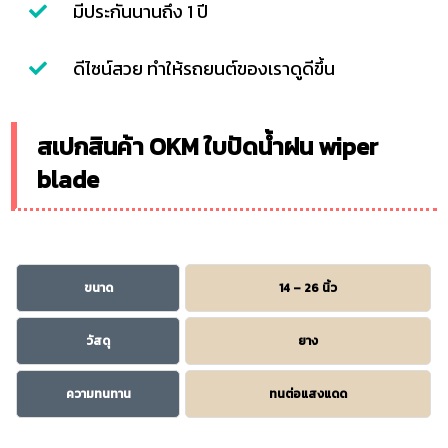
มีประกันนานถึง 1 ปี
ดีไซน์สวย ทำให้รถยนต์ของเราดูดีขึ้น
สเปกสินค้า OKM ใบปัดน้ำฝน wiper
blade
ขนาด
14 – 26 นิ้ว
วัสดุ
ยาง
ความทนทาน
ทนต่อแสงแดด