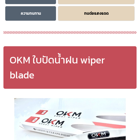
ความทนทาน
ทนต่อแสงแดด
OKM ใบปัดน้ำฝน wiper
blade