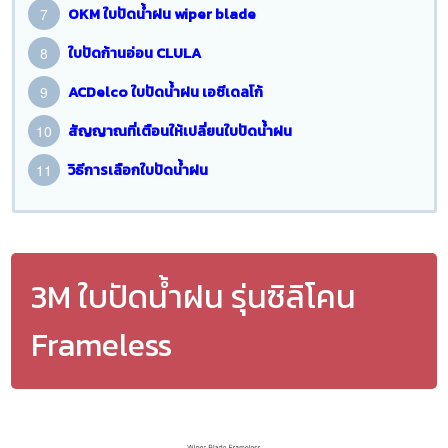
OKM ใบปัดน้ำฝน wiper blade
ใบปัดก้านอ่อน CLULA
ACDelco ใบปัดน้ำฝน เอซีเดลโก้
สัญญาณที่เตือนให้เปลี่ยนใบปัดน้ำฝน
วิธีการเลือกใบปัดน้ำฝน
3M ใบปัดน้ำฝน รุ่นซิลิโคน
Frameless