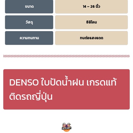
ขนาด
14 – 26 นิ้ว
วัสดุ
ซิลิโคน
ความทนทาน
ทนต่อแสงแดด
DENSO ใบปัดน้ำฝน เกรดแท้
ติดรถญี่ปุ่น