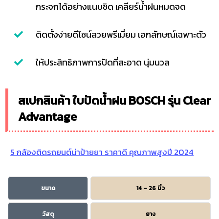
กระจกได้อย่างแนบชิด เคลียร์น้ำฝนหมดจด
ติดตั้งง่ายดีไซน์สวยพรีเมี่ยม เอกลักษณ์เฉพาะตัว
ให้ประสิทธิภาพการปัดที่สะอาด นุ่มนวล
สเปกสินค้า ใบปัดน้ำฝน BOSCH รุ่น Clear
Advantage
5 กล้องติดรถยนต์น่าป้ายยา ราคาดี คุณภาพสูงปี 2024
ขนาด
14 – 26 นิ้ว
วัสดุ
ยาง