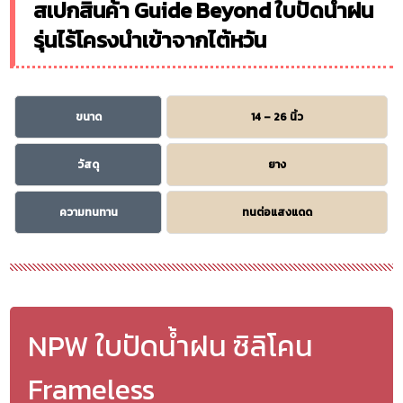
สเปกสินค้า Guide Beyond ใบปัดน้ำฝน
รุ่นไร้โครงนำเข้าจากไต้หวัน
ขนาด
14 – 26 นิ้ว
วัสดุ
ยาง
ความทนทาน
ทนต่อแสงแดด
NPW ใบปัดน้ำฝน ซิลิโคน
Frameless